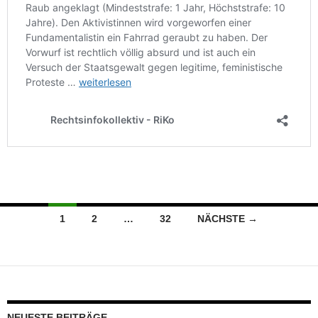
Beitragsnavigation
1
2
…
32
NÄCHSTE →
NEUESTE BEITRÄGE