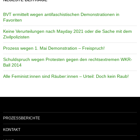
BVT ermittelt wegen antifaschistischen Demonstrationen in
Favoriten
Keine Verurteilungen nach Mayday 2021 oder die Sache mit dem
Zivilpolizisten
Prozess wegen 1. Mai Demonstration – Freispruch!
Schuldspruch wegen Protesten gegen den rechtsextremen WKR-
Ball 2014
Alle Feminist:innen sind Räuber:innen – Urteil: Doch kein Raub!
PROZESSBERICHTE
KONTAKT