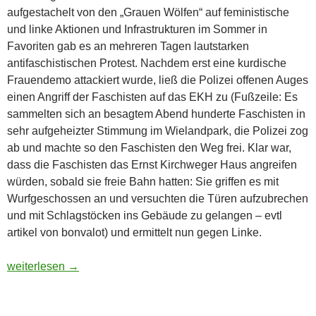
aufgestachelt von den „Grauen Wölfen“ auf feministische
und linke Aktionen und Infrastrukturen im Sommer in
Favoriten gab es an mehreren Tagen lautstarken
antifaschistischen Protest. Nachdem erst eine kurdische
Frauendemo attackiert wurde, ließ die Polizei offenen Auges
einen Angriff der Faschisten auf das EKH zu (Fußzeile: Es
sammelten sich an besagtem Abend hunderte Faschisten in
sehr aufgeheizter Stimmung im Wielandpark, die Polizei zog
ab und machte so den Faschisten den Weg frei. Klar war,
dass die Faschisten das Ernst Kirchweger Haus angreifen
würden, sobald sie freie Bahn hatten: Sie griffen es mit
Wurfgeschossen an und versuchten die Türen aufzubrechen
und mit Schlagstöcken ins Gebäude zu gelangen – evtl
artikel von bonvalot) und ermittelt nun gegen Linke.
BVT ermittelt wegen antifaschistischen Demonstrationen in Fa
weiterlesen
→