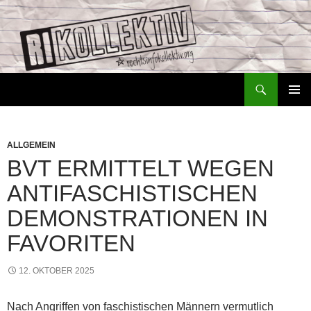
Zum
Inhalt
springen
Suchen
Rechtsinfokollektiv – RiKo
PRIMÄR
MENÜ
ALLGEMEIN
BVT ERMITTELT WEGEN
ANTIFASCHISTISCHEN
DEMONSTRATIONEN IN
FAVORITEN
12. OKTOBER 2025
Nach Angriffen von faschistischen Männern vermutlich