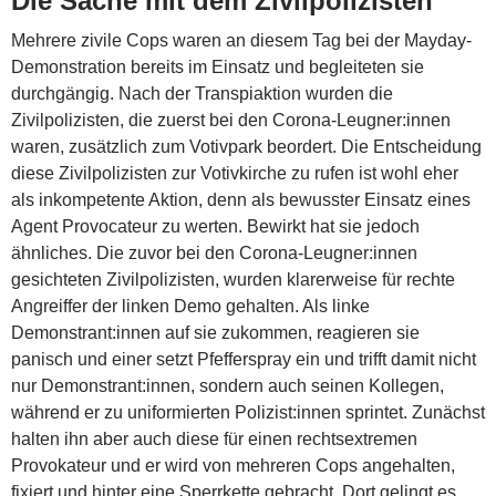
Die Sache mit dem Zivilpolizisten
Mehrere zivile Cops waren an diesem Tag bei der Mayday-
Demonstration bereits im Einsatz und begleiteten sie
durchgängig. Nach der Transpiaktion wurden die
Zivilpolizisten, die zuerst bei den Corona-Leugner:innen
waren, zusätzlich zum Votivpark beordert. Die Entscheidung
diese Zivilpolizisten zur Votivkirche zu rufen ist wohl eher
als inkompetente Aktion, denn als bewusster Einsatz eines
Agent Provocateur zu werten. Bewirkt hat sie jedoch
ähnliches. Die zuvor bei den Corona-Leugner:innen
gesichteten Zivilpolizisten, wurden klarerweise für rechte
Angreiffer der linken Demo gehalten. Als linke
Demonstrant:innen auf sie zukommen, reagieren sie
panisch und einer setzt Pfefferspray ein und trifft damit nicht
nur Demonstrant:innen, sondern auch seinen Kollegen,
während er zu uniformierten Polizist:innen sprintet. Zunächst
halten ihn aber auch diese für einen rechtsextremen
Provokateur und er wird von mehreren Cops angehalten,
fixiert und hinter eine Sperrkette gebracht. Dort gelingt es