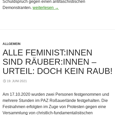
Schuldspruch gegen einen antifaschistischen
Schuldspruch wegen Protesten gegen den r
Demonstranten.
weiterlesen
→
ALLGEMEIN
ALLE FEMINIST:INNEN
SIND RÄUBER:INNEN –
URTEIL: DOCH KEIN RAUB!
19. JUNI 2021
Am 17.10.2020 wurden zwei Personen festgenommen und
mehrere Stunden im PAZ Roßauerlände festgehalten. Die
Festnahmen erfolgten im Zuge von Protesten gegen eine
Versammlung von christlich-fundamentalistischen